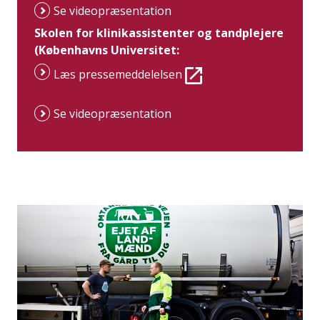
Se videopræsentation
Skolen for klinikassistenter og tandplejere
(Københavns Universitet:
Læs pressemeddelelsen
Se videopræsentation