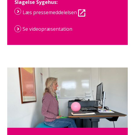
Slagelse Sygehus:
Læs pressemeddelelsen
Se videopræsentation