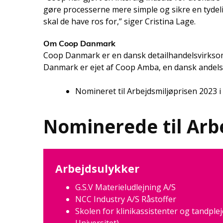
gøre processerne mere simple og sikre en tydel
skal de have ros for,” siger Cristina Lage.
Om Coop Danmark
Coop Danmark er en dansk detailhandelsvirksom
Danmark er ejet af Coop Amba, en dansk andel
Nomineret til Arbejdsmiljøprisen 2023 i
Nominerede til Arb
Arbejdsulykker
G.S.V Materieludlejning A/S
NCC Industry A/S Råstoffer
Skolen for klinikassistenter og tandpl