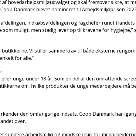
t af hovedarbejdsmiljøudvalget og skal fremover sikre, at m
r Coop Danmark blevet nomineret til Arbejdsmiljøprisen 2023
jøafdelingen, indkøbsafdelingen og fagchefer rundt i landets
e som muligt, men stadig lever op til kravene for hygiejne,”
e i butikkerne. Vi stiller samme krav til både eksterne rengø
kelt for alle.”
r
eller unge under 18 år. Som en del af den omfattende scree
utikkerne om, hvilke produkter de unge medarbejdere må be
nerkender den omfangsrige indsats, Coop Danmark har igan
andet over.
 et sundere arbejdsmiljø og mindske risici for medarbejder