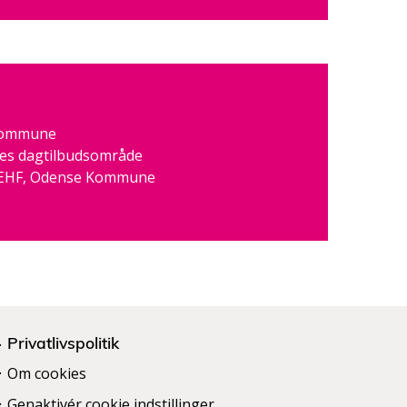
 Kommune
es dagtilbudsområde
ÆHF, Odense Kommune
Privatlivspolitik
Om cookies
Genaktivér cookie indstillinger