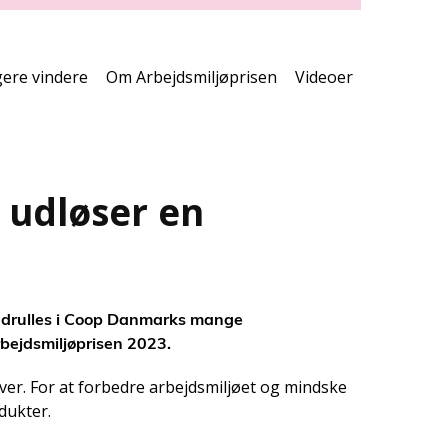
print
side
gere vindere
Om Arbejdsmiljøprisen
Videoer
 udløser en
 udrulles i Coop Danmarks mange
rbejdsmiljøprisen 2023.
over. For at forbedre arbejdsmiljøet og mindske
dukter.