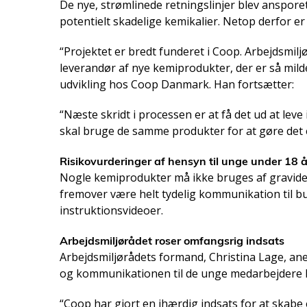
De nye, strømlinede retningslinjer blev anspore
potentielt skadelige kemikalier. Netop derfor e
“Projektet er bredt funderet i Coop. Arbejdsmil
leverandør af nye kemiprodukter, der er så mild
udvikling hos Coop Danmark. Han fortsætter:
“Næste skridt i processen er at få det ud at lev
skal bruge de samme produkter for at gøre det en
Risikovurderinger af hensyn til unge under 18 å
Nogle kemiprodukter må ikke bruges af gravide 
fremover være helt tydelig kommunikation til b
instruktionsvideoer.
Arbejdsmiljørådet roser omfangsrig indsats
Arbejdsmiljørådets formand, Christina Lage, a
og kommunikationen til de unge medarbejdere l
“Coop har gjort en ihærdig indsats for at skabe