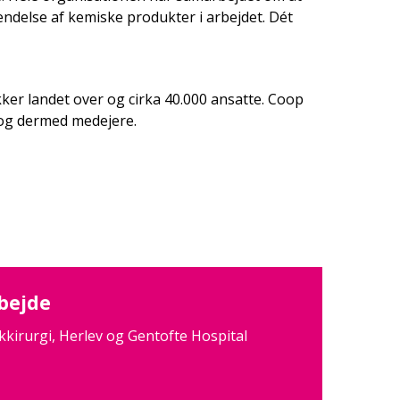
ndelse af kemiske produkter i arbejdet. Dét
r landet over og cirka 40.000 ansatte. Coop
og dermed medejere.
bejde
ikkirurgi, Herlev og Gentofte Hospital