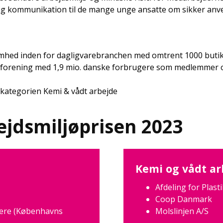
ig kommunikation til de mange unge ansatte om sikker anve
hed inden for dagligvarebranchen med omtrent 1000 butikke
sforening med 1,9 mio. danske forbrugere som medlemmer 
 kategorien Kemi & vådt arbejde
ejdsmiljøprisen 2023
Kemi og vådt ar
Afdeling for Plast
Coop Danmark
ejere (Københavns
Molslinjen A/S