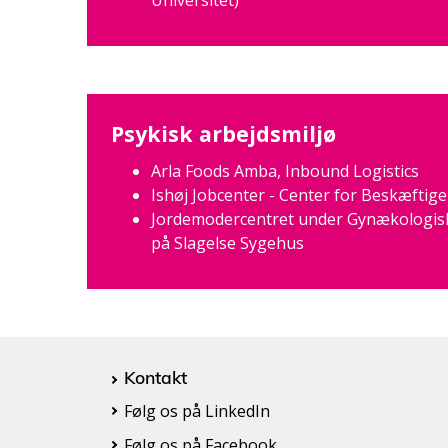
Universitet)
Psykisk arbejdsmiljø
Arla Foods Amba, Inbound Logistics
Ishøj Jobcenter - Center for Beskæftige
Jordemodercentret under Gynækologisk
på Slagelse Sygehus
Kontakt
Følg os på LinkedIn
Følg os på Facebook