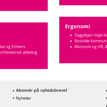
Ergonomi
Dagplejen Vejle
Roskilde Kommun
lse og Erhverv
Økonomi og HR, 
/Obstetrisk afdeling
Abonnér på nyhedsbrevet
Nyheder