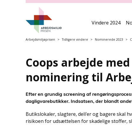
S
p
r
i
Vindere 2024
No
n
g
Arbejdsmiljøprisen
Tidligere vindere
Nominerede 2023
C
o
v
e
Coops arbejde med 
r
h
nominering til Arbe
o
v
e
Efter en grundig screening af rengøringsproce
d
dagligvarebutikker. Indsatsen, der blandt andet
m
e
Butikslokaler, slagtere, deli’er og bagere skal 
n
risikoen for udsættelsen for skadelige stoffer,
u