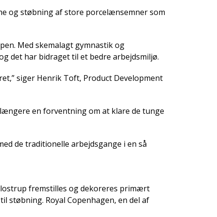
f forme og støbning af store porcelænsemner som
roppen. Med skemalagt gymnastik og
g det har bidraget til et bedre arbejdsmiljø.
jret,” siger Henrik Toft, Product Development
e længere en forventning om at klare de tunge
d de traditionelle arbejdsgange i en så
lostrup fremstilles og dekoreres primært
til støbning. Royal Copenhagen, en del af