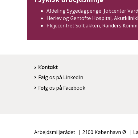
Afdeling Sygedagpenge, Jobcenter Var
Herlev og Gentofte Hospital, Akutklini
Plejecentret Solbakken, Randers Kom
Kontakt
Følg os på LinkedIn
Følg os på Facebook
Arbejdsmiljørådet
2100 København Ø
L