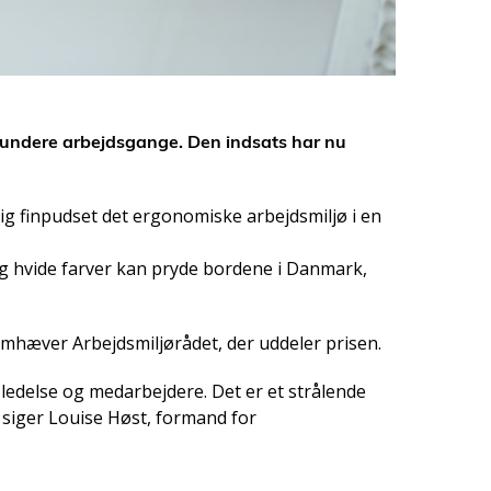
 sundere arbejdsgange. Den indsats har nu
g finpudset det ergonomiske arbejdsmiljø i en
å og hvide farver kan pryde bordene i Danmark,
remhæver Arbejdsmiljørådet, der uddeler prisen.
ledelse og medarbejdere. Det er et strålende
 siger Louise Høst, formand for