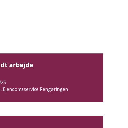
ådt arbejde
A/S
 Ejendomsservice Rengøringen