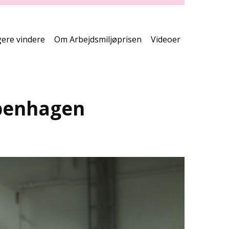
print
side
gere vindere
Om Arbejdsmiljøprisen
Videoer
openhagen