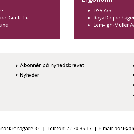
de
DSV A/S
kken Gentofte
Royal Copenhagen,
mune
Lemvigh-Müller A
Abonnér på nyhedsbrevet
Nyheder
andskronagade 33
Telefon: 72 20 85 17
E-mail: post@a