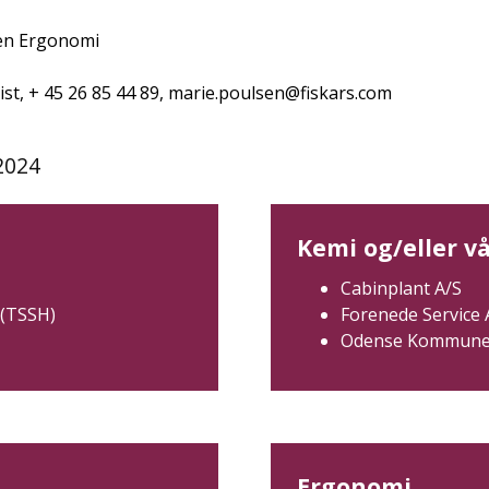
ien Ergonomi
t, + 45 26 85 44 89, marie.poulsen@fiskars.com
2024
Kemi og/eller v
Cabinplant A/S
 (TSSH)
Forenede Service 
Odense Kommune,
Ergonomi