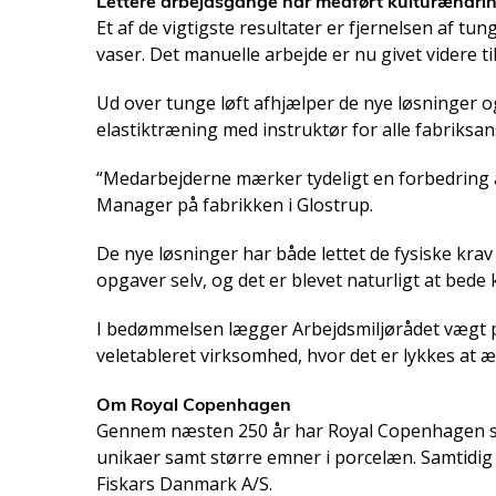
Lettere arbejdsgange har medført kulturændri
Et af de vigtigste resultater er fjernelsen af t
vaser. Det manuelle arbejde er nu givet videre 
Ud over tunge løft afhjælper de nye løsninger 
elastiktræning med instruktør for alle fabriksan
“Medarbejderne mærker tydeligt en forbedring af
Manager på fabrikken i Glostrup.
De nye løsninger har både lettet de fysiske kra
opgaver selv, og det er blevet naturligt at bede 
I bedømmelsen lægger Arbejdsmiljørådet vægt på
veletableret virksomhed, hvor det er lykkes at 
Om Royal Copenhagen
Gennem næsten 250 år har Royal Copenhagen skab
unikaer samt større emner i porcelæn. Samtidig 
Fiskars Danmark A/S.