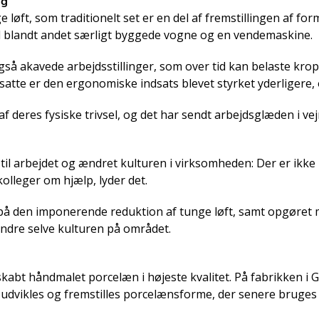
ng
unge løft, som traditionelt set er en del af fremstillingen a
til blandt andet særligt byggede vogne og en vendemaskine.
også akavede arbejdsstillinger, som over tid kan belaste k
satte er den ergonomiske indsats blevet styrket yderligere, o
 deres fysiske trivsel, og det har sendt arbejdsglæden i ve
v til arbejdet og ændret kulturen i virksomheden: Der er ikk
kolleger om hjælp, lyder det.
 den imponerende reduktion af tunge løft, samt opgøret me
ændre selve kulturen på området.
t håndmalet porcelæn i højeste kvalitet. På fabrikken i G
udvikles og fremstilles porcelænsforme, der senere bruges 