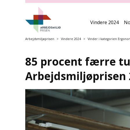
S
p
r
i
Vindere 2024
No
n
g
Arbejdsmiljøprisen
Vindere 2024
Vinder i kategorien Ergono
o
v
e
85 procent færre t
r
h
Arbejdsmiljøprisen
o
v
e
d
m
e
n
u